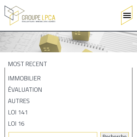
Main
navigation
Skip
to
main
content
MOST RECENT
MENU
BLOGUE
IMMOBILIER
ÉVALUATION
AUTRES
LOI 141
LOI 16