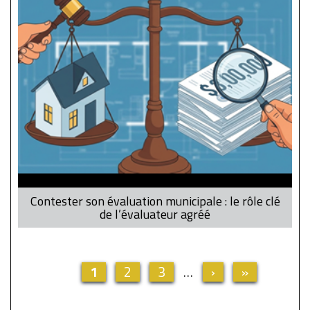
Contester son évaluation municipale : le rôle clé
de l’évaluateur agréé
Current
1
Page
2
Page
3
…
Next
›
Last
»
Pagination
page
page
page