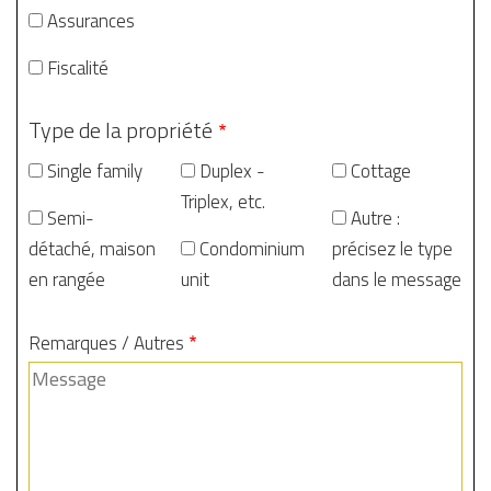
Assurances
Fiscalité
Type de la propriété
Single family
Duplex -
Cottage
Triplex, etc.
Semi-
Autre :
détaché, maison
Condominium
précisez le type
en rangée
unit
dans le message
Remarques / Autres