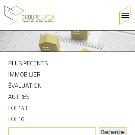
Main
navigation
Aller
au
contenu
principal
PLUS RÉCENTS
MENU
IMMOBILIER
BLOGUE
ÉVALUATION
AUTRES
LOI 141
LOI 16