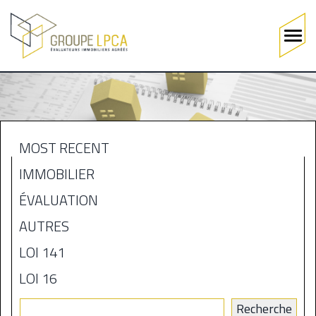
Main
navigation
Skip
to
main
content
MOST RECENT
MENU
IMMOBILIER
BLOGUE
ÉVALUATION
AUTRES
LOI 141
LOI 16