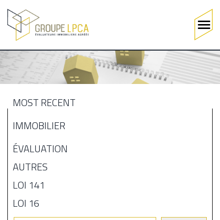
Main
navigation
Skip
to
main
content
MOST RECENT
MENU
IMMOBILIER
BLOGUE
ÉVALUATION
AUTRES
LOI 141
LOI 16