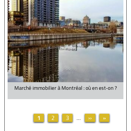
Marché immobilier à Montréal : où en est-on ?
Current
1
Page
2
Page
3
…
Next
››
Last
»
Pagination
page
page
page