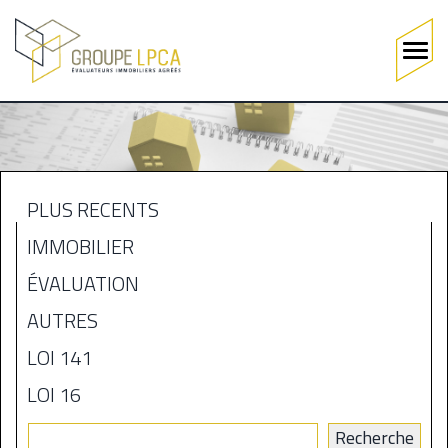
Main
navigation
Aller
au
contenu
principal
PLUS RÉCENTS
MENU
IMMOBILIER
BLOGUE
ÉVALUATION
AUTRES
LOI 141
LOI 16