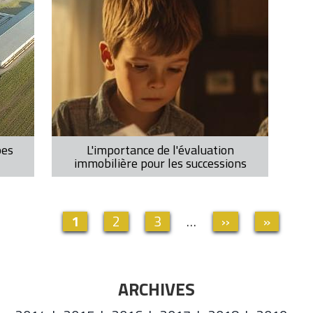
pes
L'importance de l'évaluation
immobilière pour les successions
Page
1
Page
2
Page
3
…
Page
››
Dernière
»
actuelle
suivante
page
ARCHIVES