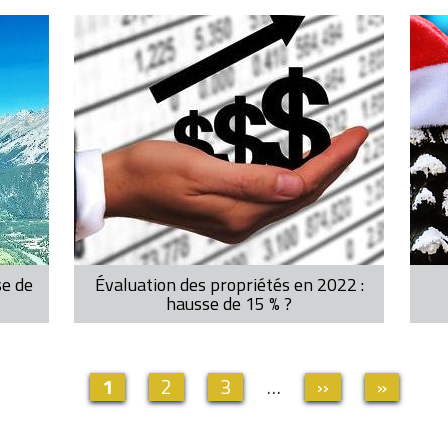
se de
Évaluation des propriétés en 2022 :
hausse de 15 % ?
Page
1
Page
2
Page
3
…
Page
››
Dernière
»
actuelle
suivante
page