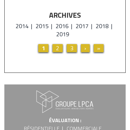
ARCHIVES
2014
2015
2016
2017
2018
2019
Page
1
Page
2
Page
3
Page
›
Dernière
»
Pagination
actuelle
suivante
page
ÉVALUATION :
FOOTER
RÉSIDENTIELLE
COMMERCIALE