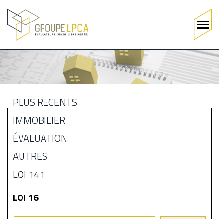
Main
navigation
Aller
au
contenu
principal
PLUS RÉCENTS
MENU
IMMOBILIER
BLOGUE
ÉVALUATION
AUTRES
LOI 141
LOI 16