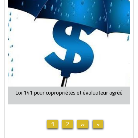
Loi 141 pour copropriétés et évaluateur agréé
Page
1
Page
2
Page
››
Dernière
»
Pagination
actuelle
suivante
page