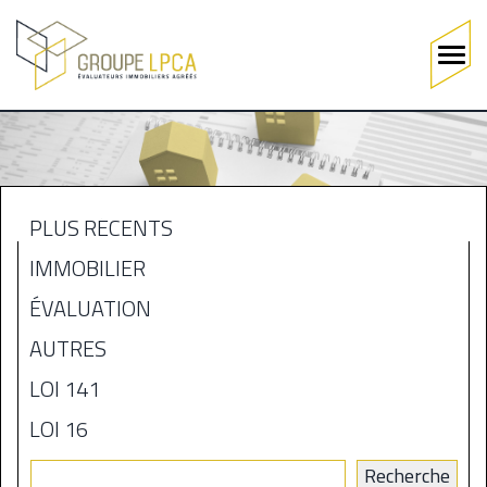
Main
navigation
Aller
au
contenu
principal
PLUS RÉCENTS
MENU
IMMOBILIER
BLOGUE
ÉVALUATION
AUTRES
LOI 141
LOI 16