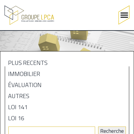
Main
navigation
Aller
au
contenu
principal
PLUS RÉCENTS
MENU
IMMOBILIER
BLOGUE
ÉVALUATION
AUTRES
LOI 141
LOI 16