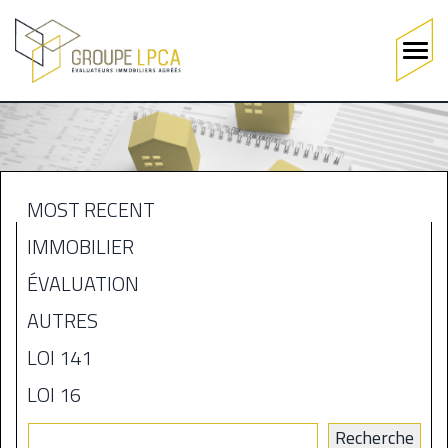
Main
navigation
Skip
to
main
content
MOST RECENT
MENU
IMMOBILIER
BLOGUE
ÉVALUATION
AUTRES
LOI 141
LOI 16