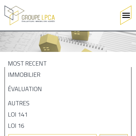
Main
navigation
Skip
to
main
content
MOST RECENT
MENU
IMMOBILIER
BLOGUE
ÉVALUATION
AUTRES
LOI 141
LOI 16