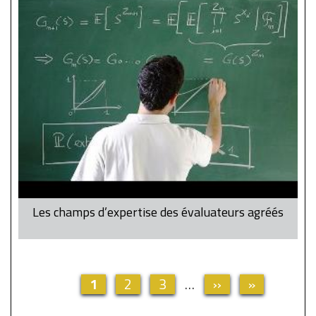
Les champs d’expertise des évaluateurs agréés
Current
1
Page
2
Page
3
…
Next
››
Last
»
Pagination
page
page
page