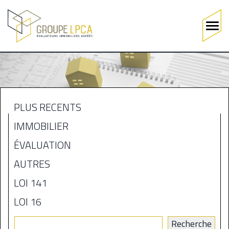
Main
navigation
Aller
au
contenu
principal
PLUS RÉCENTS
MENU
IMMOBILIER
BLOGUE
ÉVALUATION
AUTRES
LOI 141
LOI 16