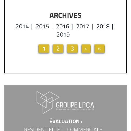
ARCHIVES
2014
2015
2016
2017
2018
2019
Page
1
Page
2
Page
3
Page
›
Dernière
»
Pagination
actuelle
suivante
page
ÉVALUATION :
FOOTER
RÉSIDENTIELLE
COMMERCIALE