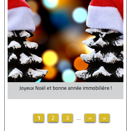
Joyeux Noël et bonne année immobilière !
Page
1
Page
2
Page
3
…
Page
››
Dernière
»
Pagination
actuelle
suivante
page