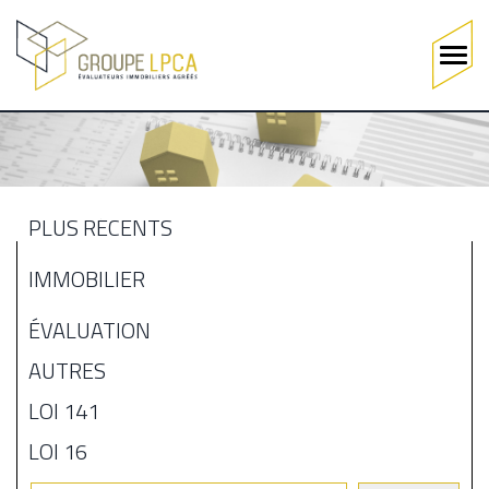
Main
navigation
Aller
au
contenu
principal
PLUS RÉCENTS
MENU
IMMOBILIER
BLOGUE
ÉVALUATION
AUTRES
LOI 141
LOI 16