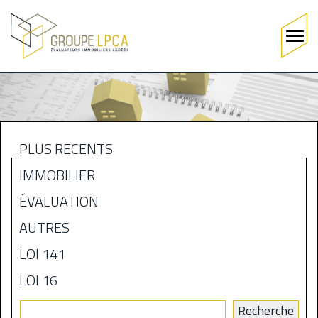
Main
navigation
Aller
au
contenu
principal
PLUS RÉCENTS
MENU
IMMOBILIER
BLOGUE
ÉVALUATION
AUTRES
LOI 141
LOI 16