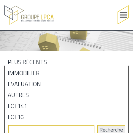
Main
navigation
Aller
au
contenu
principal
PLUS RÉCENTS
MENU
IMMOBILIER
BLOGUE
ÉVALUATION
AUTRES
LOI 141
LOI 16