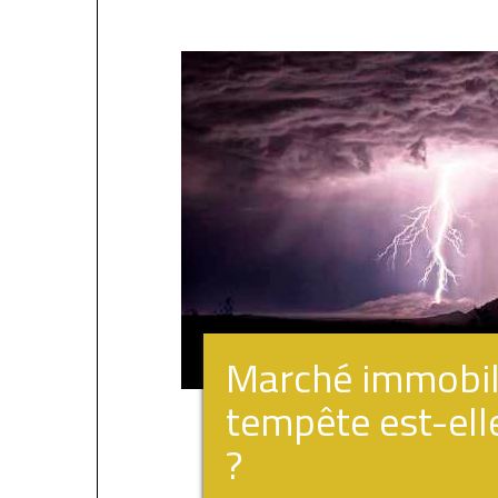
Marché immobilie
tempête est-ell
?