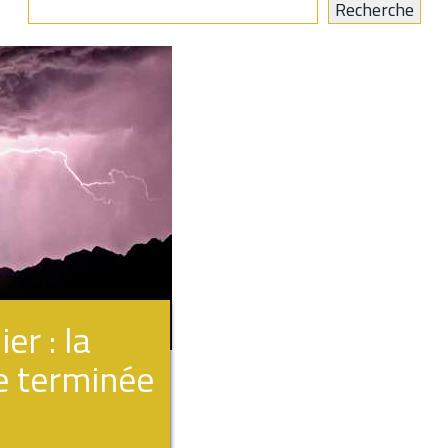
r : la
e terminée