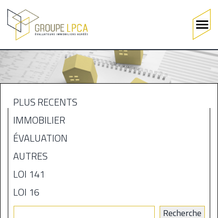
Main
navigation
Aller
au
contenu
principal
PLUS RÉCENTS
MENU
IMMOBILIER
BLOGUE
ÉVALUATION
AUTRES
LOI 141
LOI 16