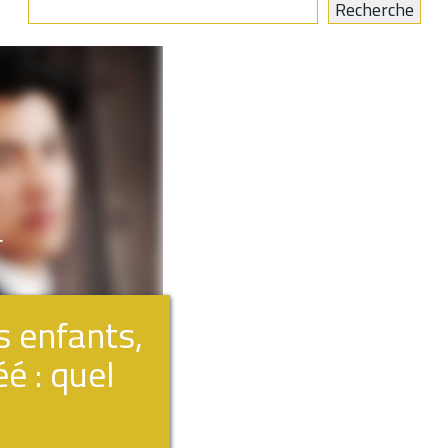
s enfants,
é : quel