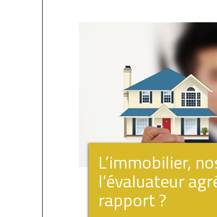
L’immobilier, no
l’évaluateur agré
rapport ?